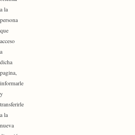
a la
persona
que
acceso
a
dicha
pagina,
informarle
y
transferirle
a la
nueva