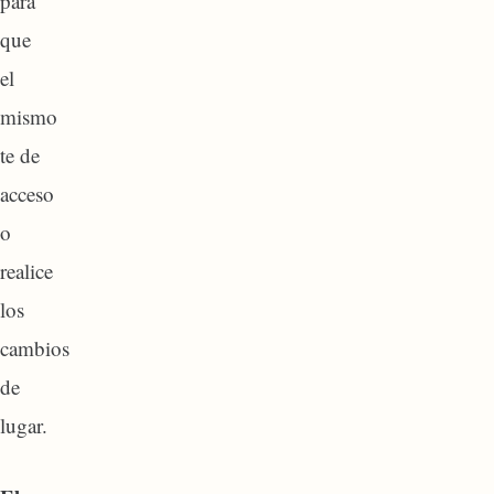
para
que
el
mismo
te de
acceso
o
realice
los
cambios
de
lugar.