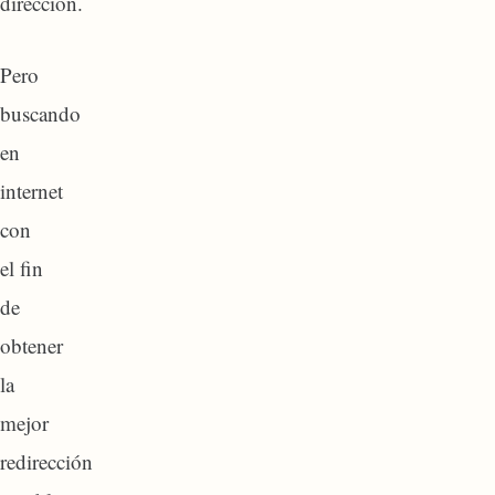
dirección.
Pero
buscando
en
internet
con
el fin
de
obtener
la
mejor
redirección