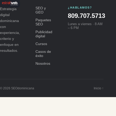
SEO y
¿HABLAMOS?
Estrategia
GEO
809.707.5713
digital
Paquetes
dominicana
SEO
Lunes a viernes · 8 AM
con
– 6 PM
Publicidad
experiencia,
digital
criterio y
Cursos
enfoque en
resultados.
Casos de
éxito
Nosotros
© 2026 SEOdominicana
Inicio ↑