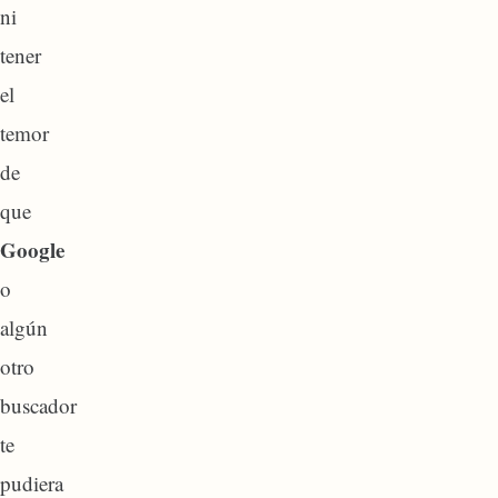
ni
tener
el
temor
de
que
Google
o
algún
otro
buscador
te
pudiera