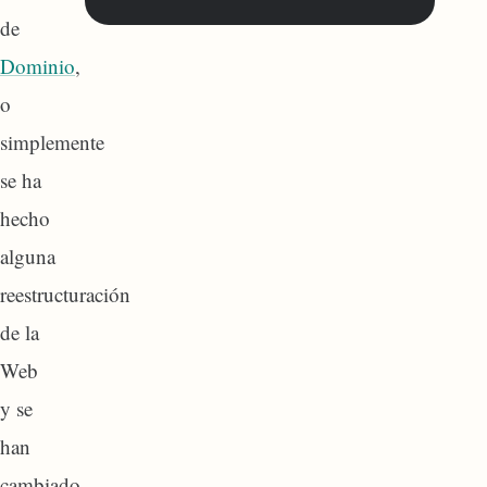
de
Dominio
,
o
simplemente
se ha
hecho
alguna
reestructuración
de la
Web
y se
han
cambiado