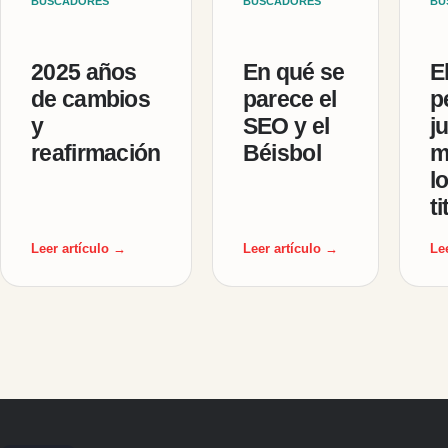
BUSCADORES
BUSCADORES
BU
2025 años
En qué se
E
de cambios
parece el
p
y
SEO y el
j
reafirmación
Béisbol
m
l
t
Leer artículo →
Leer artículo →
Le