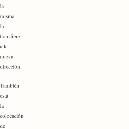
la
misma
lo
transfiere
a la
nueva
dirección.
También
está
la
colocación
de