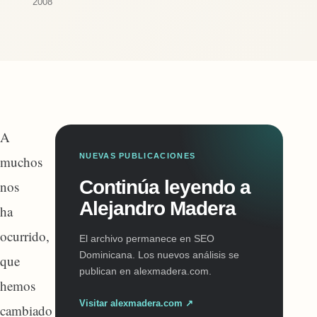
2008
A
NUEVAS PUBLICACIONES
muchos
Continúa leyendo a
nos
Alejandro Madera
ha
ocurrido,
El archivo permanece en SEO
Dominicana. Los nuevos análisis se
que
publican en alexmadera.com.
hemos
Visitar alexmadera.com ↗
cambiado