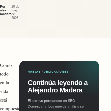
Por
20 de
alex
mayo
madera
de
2008
Como
NUEVAS PUBLICACIONES
todo
Continúa leyendo a
en la
Alejandro Madera
vida
está
El archivo permanece en SEO
Dominicana. Los nuevos análisis se
compuesto