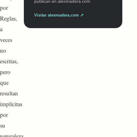
publican en alexmadera.com.
por
Visitar alexmadera.com ↗
Reglas,
a
veces
no
escritas,
pero
que
resultan
implícitas
por
su
naturaleza