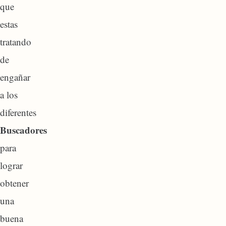
que
estas
tratando
de
engañar
a los
diferentes
Buscadores
para
lograr
obtener
una
buena