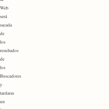
Web
será
sacada
de
los
resultados
de
los
Buscadores
y
tardaras
un