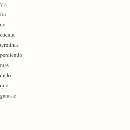
y a
fin
de
cuenta,
terminas
perdiendo
más
de lo
que
ganaste.