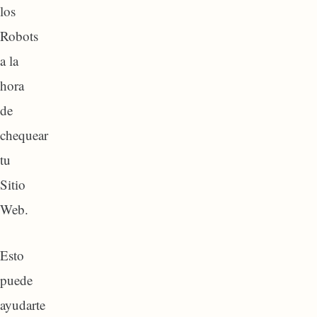
los
Robots
a la
hora
de
chequear
tu
Sitio
Web.
Esto
puede
ayudarte