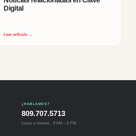
Digital
Leer artículo →
¿HABLAMOS?
809.707.5713
Lunes a viernes · 8 AM – 6 PM