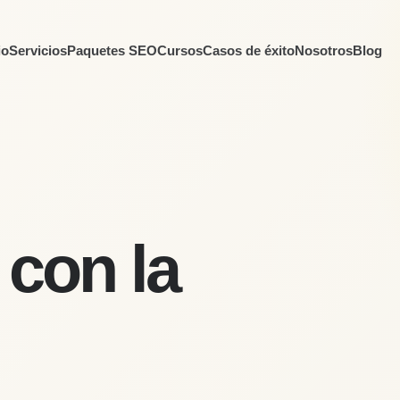
io
Servicios
Paquetes SEO
Cursos
Casos de éxito
Nosotros
Blog
 con la