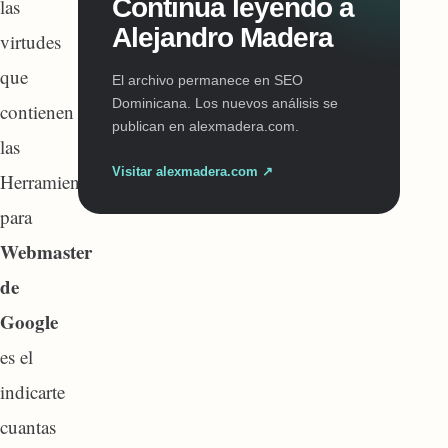
Continúa leyendo a
las
Alejandro Madera
virtudes
que
El archivo permanece en SEO
Dominicana. Los nuevos análisis se
contienen
publican en alexmadera.com.
las
Visitar alexmadera.com ↗
Herramientas
para
Webmaster
de
Google
es el
indicarte
cuantas