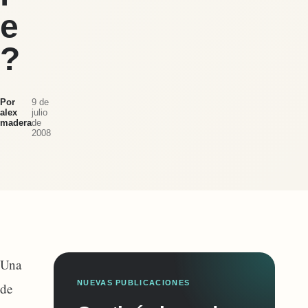
e
?
Por
9 de
alex
julio
madera
de
2008
Una
NUEVAS PUBLICACIONES
de