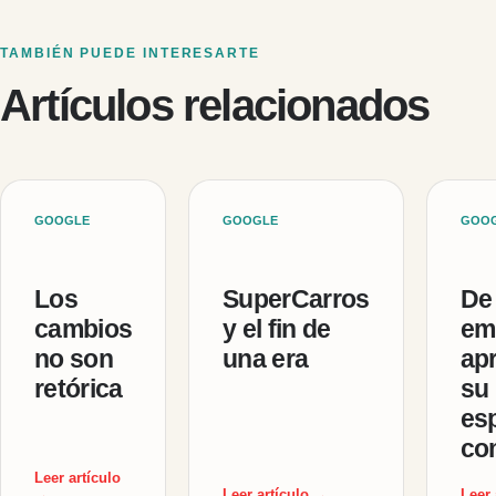
TAMBIÉN PUEDE INTERESARTE
Artículos relacionados
GOOGLE
GOOGLE
GOO
Los
SuperCarros
De
cambios
y el fin de
em
no son
una era
ap
retórica
su
es
co
Leer artículo
→
Leer artículo →
Leer 