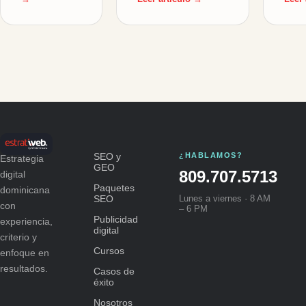
SEO y
¿HABLAMOS?
Estrategia
GEO
809.707.5713
digital
Paquetes
dominicana
SEO
Lunes a viernes · 8 AM
con
– 6 PM
Publicidad
experiencia,
digital
criterio y
Cursos
enfoque en
resultados.
Casos de
éxito
Nosotros