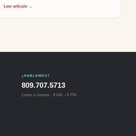
Leer artículo →
¿HABLAMOS?
809.707.5713
Lunes a viernes · 8 AM – 6 PM