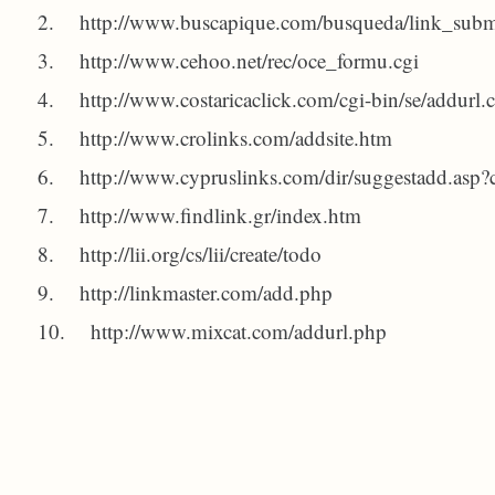
2. http://www.buscapique.com/busqueda/link_subm
3. http://www.cehoo.net/rec/oce_formu.cgi
4. http://www.costaricaclick.com/cgi-bin/se/addurl.c
5. http://www.crolinks.com/addsite.htm
6. http://www.cypruslinks.com/dir/suggestadd.asp
7. http://www.findlink.gr/index.htm
8. http://lii.org/cs/lii/create/todo
9. http://linkmaster.com/add.php
10. http://www.mixcat.com/addurl.php