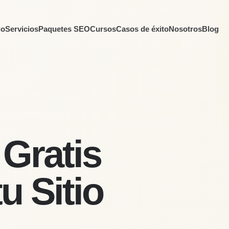
io
Servicios
Paquetes SEO
Cursos
Casos de éxito
Nosotros
Blog
 Gratis
u Sitio