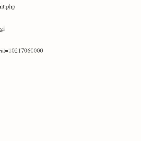
it.php
gi
?cat=10217060000