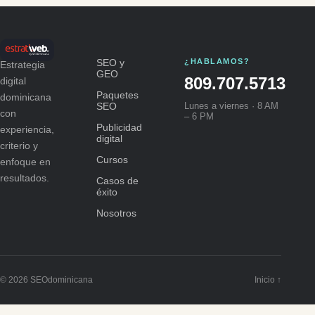
SEO y
¿HABLAMOS?
Estrategia
GEO
809.707.5713
digital
Paquetes
dominicana
SEO
Lunes a viernes · 8 AM
con
– 6 PM
Publicidad
experiencia,
digital
criterio y
Cursos
enfoque en
resultados.
Casos de
éxito
Nosotros
© 2026 SEOdominicana
Inicio ↑