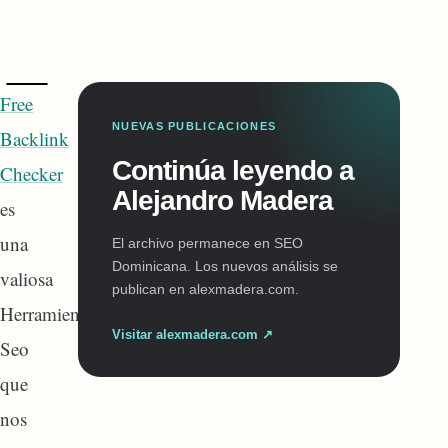
Free
NUEVAS PUBLICACIONES
Backlink
Continúa leyendo a
Checker
Alejandro Madera
es
una
El archivo permanece en SEO
Dominicana. Los nuevos análisis se
valiosa
publican en alexmadera.com.
Herramienta
Visitar alexmadera.com ↗
Seo
que
nos