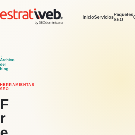
Paquetes
Inicio
Servicios
SEO
←
Archivo
del
blog
HERRAMIENTAS
SEO
F
r
e