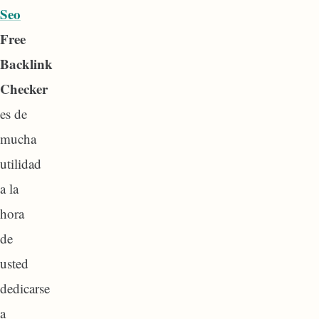
Seo
Free
Backlink
Checker
es de
mucha
utilidad
a la
hora
de
usted
dedicarse
a