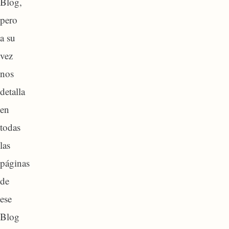
Blog,
pero
a su
vez
nos
detalla
en
todas
las
páginas
de
ese
Blog