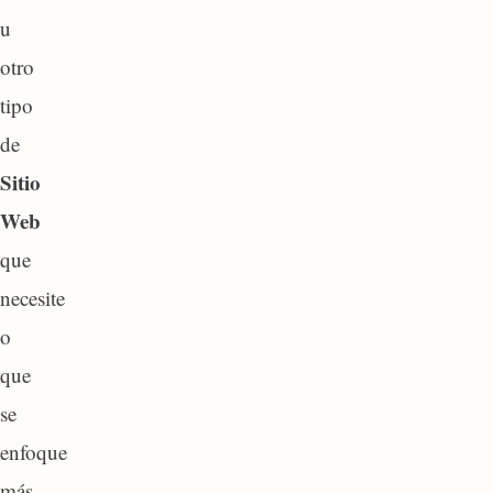
u
otro
tipo
de
Sitio
Web
que
necesite
o
que
se
enfoque
más