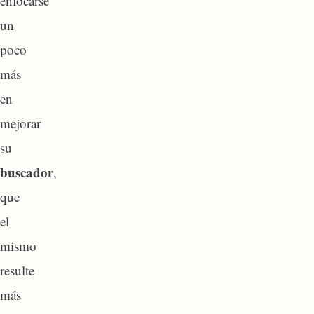
enfocarse
un
poco
más
en
mejorar
su
buscador
,
que
el
mismo
resulte
más