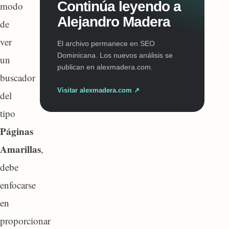
Continúa leyendo a
modo
Alejandro Madera
de
ver
El archivo permanece en SEO
Dominicana. Los nuevos análisis se
un
publican en alexmadera.com.
buscador
Visitar alexmadera.com ↗
del
tipo
Páginas
Amarillas
,
debe
enfocarse
en
proporcionar