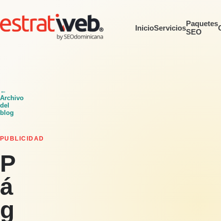
Paquetes
Inicio
Servicios
SEO
←
Archivo
del
blog
PUBLICIDAD
P
á
g