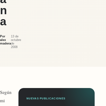
n
a
Por
13 de
alex
octubre
madera
de
2008
Según
NUEVAS PUBLICACIONES
mi