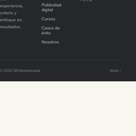
– 6 PM
Publicidad
experiencia,
digital
criterio y
Cursos
enfoque en
resultados.
Casos de
éxito
Nosotros
© 2026 SEOdominicana
Inicio ↑