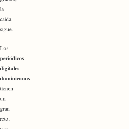
la
caída
sigue.
Los
periódicos
digitales
dominicanos
tienen
un
gran
reto,
y es