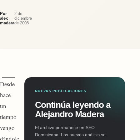
Por
2 de
alex
diciembre
madera
de 2008
Desde
NUEVAS PUBLICACIONES
hace
Continúa leyendo a
un
Alejandro Madera
tiempo
vengo
El archivo permanece en SEO
Dominicana. Los nuevos análisis se
dándole