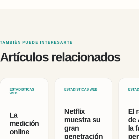
TAMBIÉN PUEDE INTERESARTE
Artículos relacionados
ESTADISTICAS
ESTADISTICAS WEB
ESTAD
WEB
Netflix
El 
La
muestra su
de 
medición
gran
la 
online
penetración
per