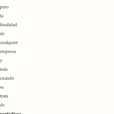
pero
la
finalidad
de
cualquier
empresa
y
más
cuando
se
trata
de
periódicos