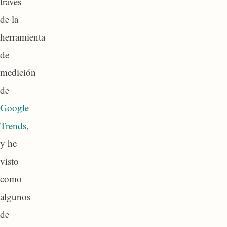
través
de la
herramienta
de
medición
de
Google
Trends
,
y he
visto
como
algunos
de