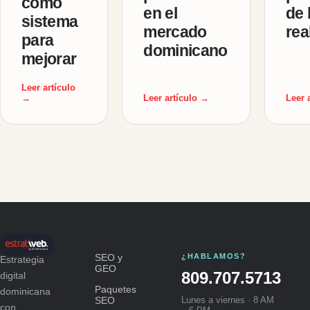
como
en el
de 
sistema
mercado
rea
para
dominicano
mejorar
Leer artículo
→
Leer artículo →
Leer 
SEO y
¿HABLAMOS?
Estrategia
GEO
809.707.5713
digital
Paquetes
dominicana
SEO
Lunes a viernes · 8 AM
con