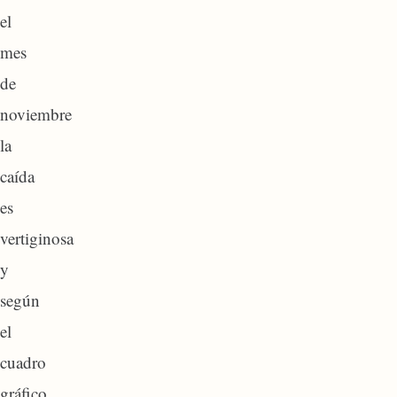
el
mes
de
noviembre
la
caída
es
vertiginosa
y
según
el
cuadro
gráfico,