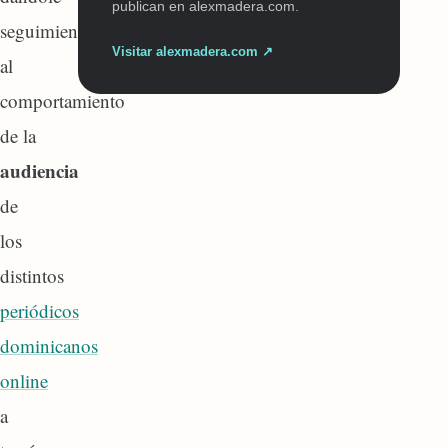
publican en alexmadera.com.
seguimiento
Visitar alexmadera.com ↗
al
comportamiento
de la
audiencia
de
los
distintos
periódicos
dominicanos
online
a