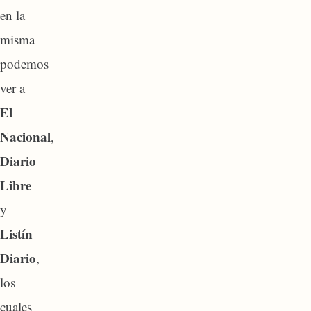
en la
misma
podemos
ver a
El
Nacional
,
Diario
Libre
y
Listín
Diario
,
los
cuales