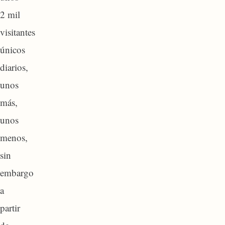
2 mil
visitantes
únicos
diarios,
unos
más,
unos
menos,
sin
embargo
a
partir