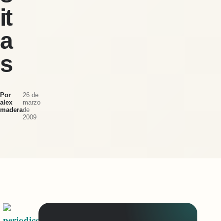
it
a
s
Por
26 de
alex
marzo
madera
de
2009