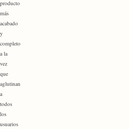
producto
más
acabado
y
completo
a la
vez
que
aglutinan
a
todos
los
usuarios