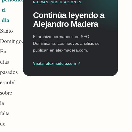
NUEVAS PUBLICACIONES
Continúa leyendo a
Alejandro Madera
Santo
El archivo permanece en SEO
Domingo.-
Dominicana. Los nuevos análisis se
En
publican en alexmadera.com.
días
Visitar alexmadera.com ↗
pasados
escribí
sobre
la
falta
de