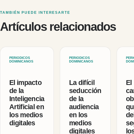
TAMBIÉN PUEDE INTERESARTE
Artículos relacionados
PERIODICOS
PERIODICOS
PER
DOMINICANOS
DOMINICANOS
DOM
El impacto
La difícil
El
de la
seducción
ca
Inteligencia
de la
ob
Artificial en
audiencia
qu
los medios
en los
de
digitales
medios
se
digitales
lo