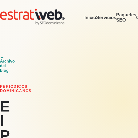
Paquetes
Inicio
Servicios
SEO
←
Archivo
del
blog
PERIODICOS
DOMINICANOS
E
l
P