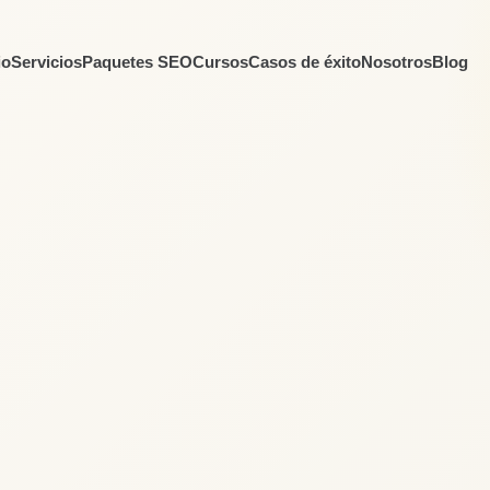
io
Servicios
Paquetes SEO
Cursos
Casos de éxito
Nosotros
Blog