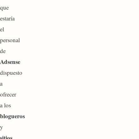
que
estaría
el
personal
de
Adsense
dispuesto
a
ofrecer
a los
blogueros
y
sitios