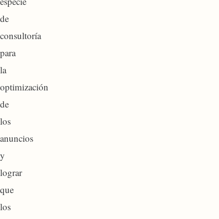
especie
de
consultoría
para
la
optimización
de
los
anuncios
y
lograr
que
los