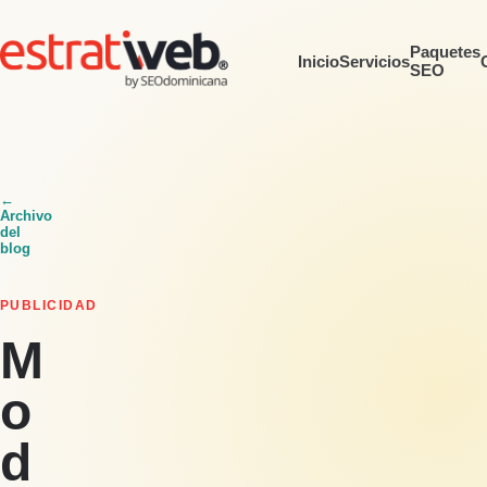
Paquetes
Inicio
Servicios
SEO
←
Archivo
del
blog
PUBLICIDAD
M
o
d