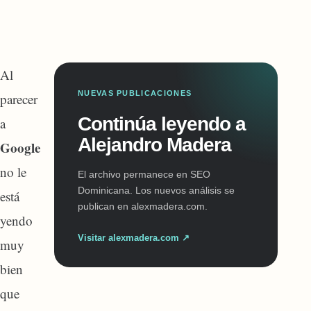
Al
NUEVAS PUBLICACIONES
parecer
Continúa leyendo a
a
Alejandro Madera
Google
no le
El archivo permanece en SEO
Dominicana. Los nuevos análisis se
está
publican en alexmadera.com.
yendo
Visitar alexmadera.com ↗
muy
bien
que