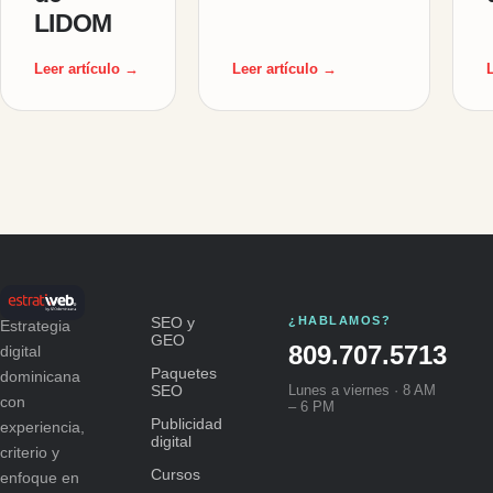
LIDOM
Leer artículo →
Leer artículo →
SEO y
¿HABLAMOS?
Estrategia
GEO
809.707.5713
digital
Paquetes
dominicana
SEO
Lunes a viernes · 8 AM
con
– 6 PM
Publicidad
experiencia,
digital
criterio y
Cursos
enfoque en