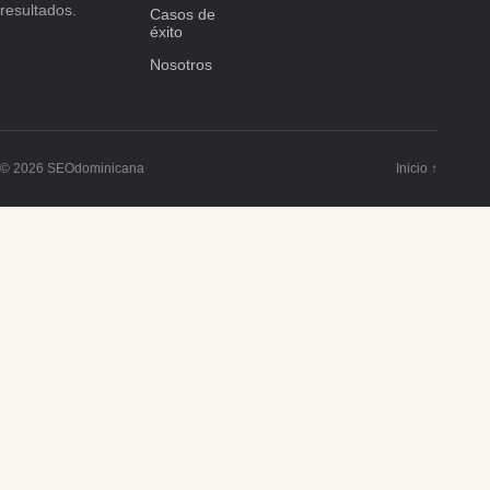
resultados.
Casos de
éxito
Nosotros
© 2026 SEOdominicana
Inicio ↑