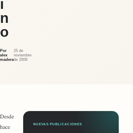
i
n
o
Por
25 de
alex
noviembre
madera
de 2009
Desde
NUEVAS PUBLICACIONES
hace