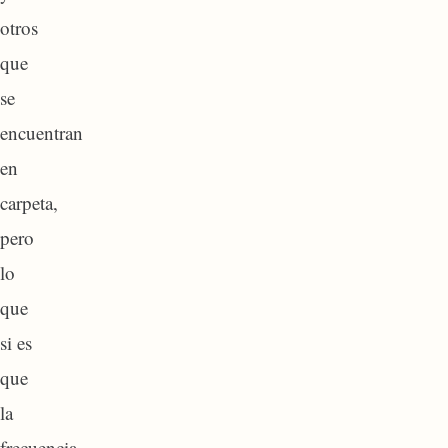
otros
que
se
encuentran
en
carpeta,
pero
lo
que
si es
que
la
frecuencia