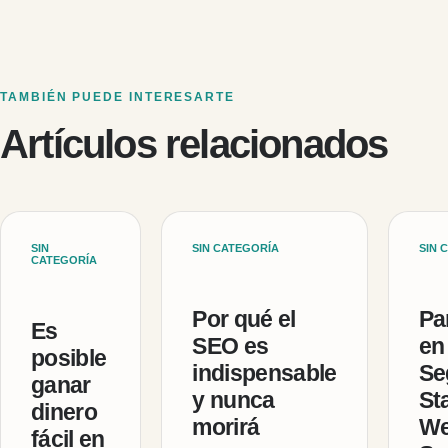
TAMBIÉN PUEDE INTERESARTE
Artículos relacionados
SIN
SIN CATEGORÍA
SIN 
CATEGORÍA
Por qué el
Pa
Es
SEO es
en 
posible
indispensable
Se
ganar
y nunca
St
dinero
morirá
We
fácil en