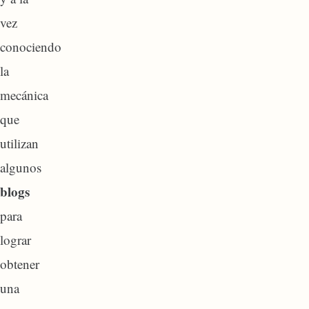
vez
conociendo
la
mecánica
que
utilizan
algunos
blogs
para
lograr
obtener
una