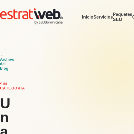
Paquetes
Inicio
Servicios
SEO
←
Archivo
del
blog
SIN
CATEGORÍA
U
n
a