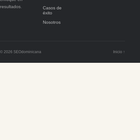
resultados.
Casos de
éxito
Nosotros
© 2026 SEOdominicana
Inicio ↑