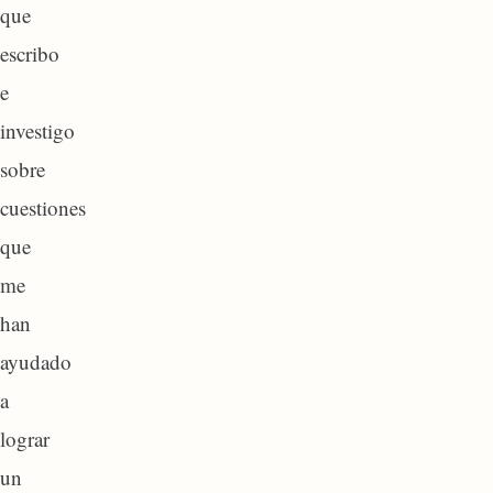
que
escribo
e
investigo
sobre
cuestiones
que
me
han
ayudado
a
lograr
un