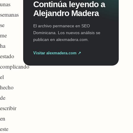
Continúa leyendo a
unas
Alejandro Madera
semanas
se
El archivo permanece en SEO
Dominicana. Los nuevos análisis se
me
publican en alexmadera.com.
ha
Visitar alexmadera.com ↗
estado
complicando
el
hecho
de
escribir
en
este