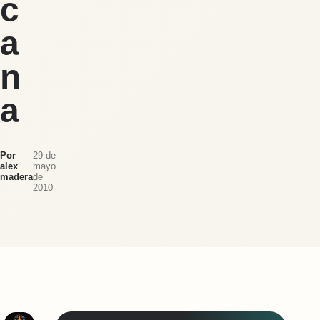
c
a
n
a
Por
29 de
alex
mayo
madera
de
2010