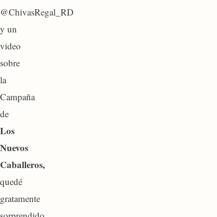
@ChivasRegal_RD
y un
video
sobre
la
Campaña
de
Los
Nuevos
Caballeros,
quedé
gratamente
sorprendido