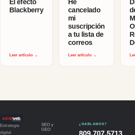
El efecto
He
D
Blackberry
cancelado
d
mi
M
suscripción
O
a tu lista de
R
correos
D
Leer artículo →
Leer artículo →
Le
SEO y
¿HABLAMOS?
Estrategia
GEO
809.707.5713
digital