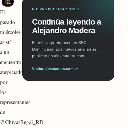
NUEVAS PUBLICACIONES
El
Continúa leyendo a
pasado
Alejandro Madera
miércoles
asistí
El archivo permanece en SEO
Dominicana. Los nuevos análisis se
a un
publican en alexmadera.com.
encuentro
Visitar alexmadera.com ↗
auspiciado
por
los
representantes
de
@ChivasRegal_RD