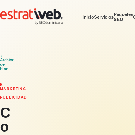
Paquetes
Inicio
Servicios
SEO
←
Archivo
del
blog
E-
MARKETING
·
PUBLICIDAD
C
o