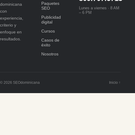
Paquetes
dominicana
SEO
Lunes a viernes · 8 AM
con
– 6 PM
Publicidad
experiencia,
digital
criterio y
Cursos
enfoque en
resultados.
Casos de
éxito
Nosotros
© 2026 SEOdominicana
Inicio ↑