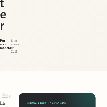
t
e
r
Por
6 de
alex
mayo
madera
de
2011
La
NUEVAS PUBLICACIONES