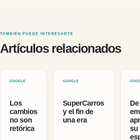
TAMBIÉN PUEDE INTERESARTE
Artículos relacionados
GOOGLE
GOOGLE
GOO
Los
SuperCarros
De
cambios
y el fin de
em
no son
una era
ap
retórica
su
es