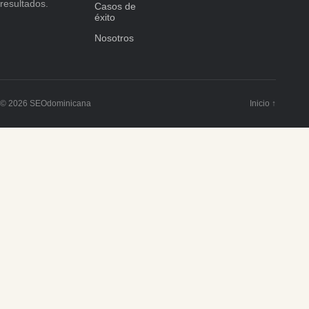
resultados.
Casos de
éxito
Nosotros
© 2026 SEOdominicana
Inicio ↑