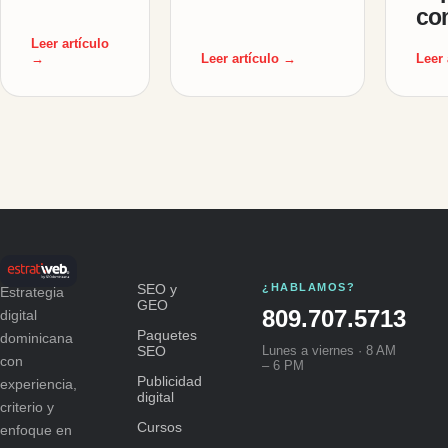
co
Leer artículo
→
Leer artículo →
Leer 
SEO y
¿HABLAMOS?
Estrategia
GEO
809.707.5713
digital
Paquetes
dominicana
SEO
Lunes a viernes · 8 AM
con
– 6 PM
Publicidad
experiencia,
digital
criterio y
Cursos
enfoque en