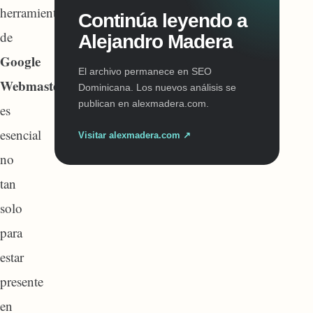
herramienta
Continúa leyendo a
de
Alejandro Madera
Google
El archivo permanece en SEO
Webmaster
Dominicana. Los nuevos análisis se
publican en alexmadera.com.
es
esencial
Visitar alexmadera.com ↗
no
tan
solo
para
estar
presente
en