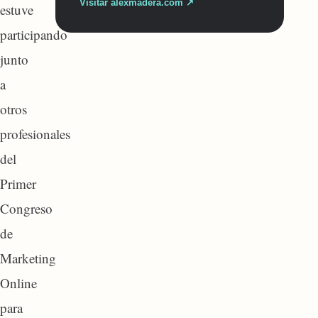
Visitar alexmadera.com ↗
estuve
participando
junto
a
otros
profesionales
del
Primer
Congreso
de
Marketing
Online
para