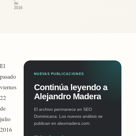
de
2016
El
NUEVAS PUBLICACIONES
pasado
Continúa leyendo a
viernes
Alejandro Madera
22
de
El archivo permanece en SEO
Dominicana. Los nuevos análisis se
julio
publican en alexmadera.com.
2016