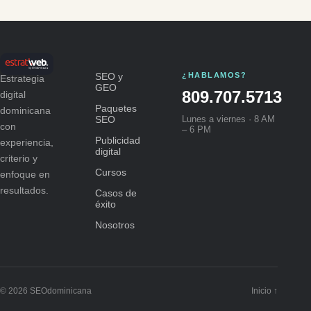
SEO y
¿HABLAMOS?
Estrategia
GEO
809.707.5713
digital
Paquetes
dominicana
SEO
Lunes a viernes · 8 AM
con
– 6 PM
Publicidad
experiencia,
digital
criterio y
Cursos
enfoque en
resultados.
Casos de
éxito
Nosotros
© 2026 SEOdominicana
Inicio ↑