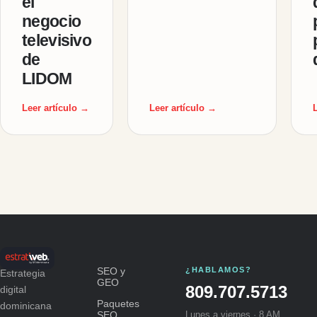
el
negocio
televisivo
de
LIDOM
Leer artículo →
Leer artículo →
SEO y
¿HABLAMOS?
Estrategia
GEO
809.707.5713
digital
Paquetes
dominicana
SEO
Lunes a viernes · 8 AM