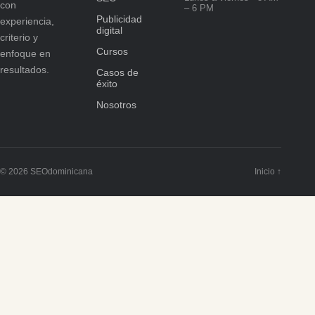
con
– 6 PM
Publicidad
experiencia,
digital
criterio y
Cursos
enfoque en
resultados.
Casos de
éxito
Nosotros
© 2026 SEOdominicana
Inicio ↑