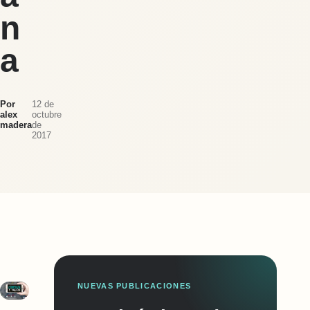
n
a
Por
12 de
alex
octubre
madera
de
2017
NUEVAS PUBLICACIONES