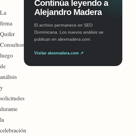
Continúa leyendo a
Alejandro Madera
La
firma
El archivo permanece en SEO
Dominicana. Los nuevos análisis se
Quifer
publican en alexmadera.com.
Consultores
Visitar alexmadera.com ↗
luego
de
análisis
y
solicitudes
durante
la
celebración