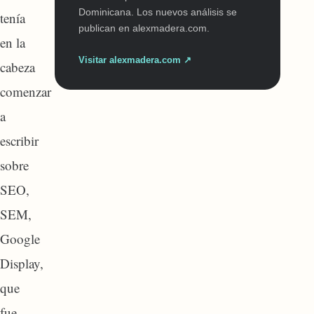
Dominicana. Los nuevos análisis se
tenía
publican en alexmadera.com.
en la
Visitar alexmadera.com ↗
cabeza
comenzar
a
escribir
sobre
SEO,
SEM,
Google
Display,
que
fue