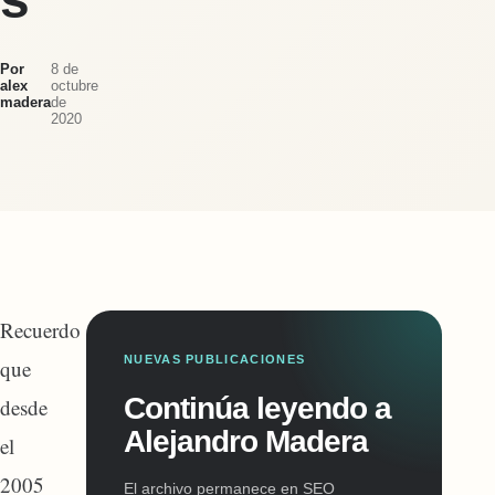
Por
8 de
alex
octubre
madera
de
2020
Recuerdo
NUEVAS PUBLICACIONES
que
Continúa leyendo a
desde
Alejandro Madera
el
2005
El archivo permanece en SEO