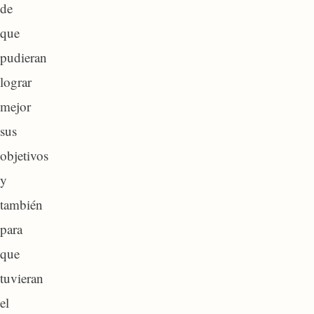
de
que
pudieran
lograr
mejor
sus
objetivos
y
también
para
que
tuvieran
el