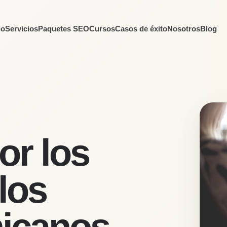
io
Servicios
Paquetes SEO
Cursos
Casos de éxito
Nosotros
Blog
or los
los
icanos