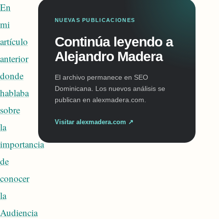
En
NUEVAS PUBLICACIONES
mi
Continúa leyendo a
artículo
Alejandro Madera
anterior
donde
El archivo permanece en SEO
Dominicana. Los nuevos análisis se
hablaba
publican en alexmadera.com.
sobre
Visitar alexmadera.com ↗
la
importancia
de
conocer
la
Audiencia