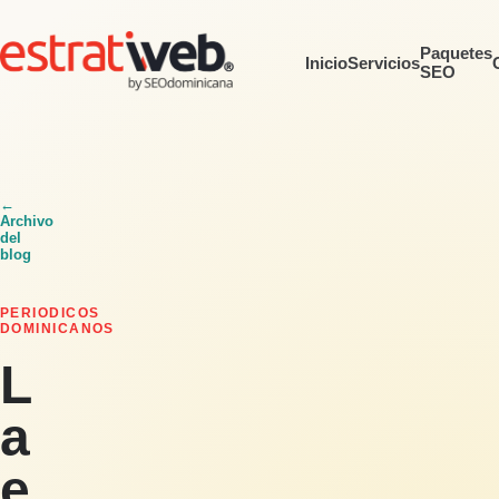
Paquetes
Inicio
Servicios
SEO
←
Archivo
del
blog
PERIODICOS
DOMINICANOS
L
a
e