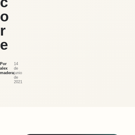
c
o
r
e
Por
14
alex
de
madera
junio
de
2021