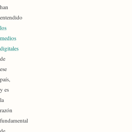
han
entendido
los
medios
digitales
de
ese
país,
y es
la
razón
fundamental
de