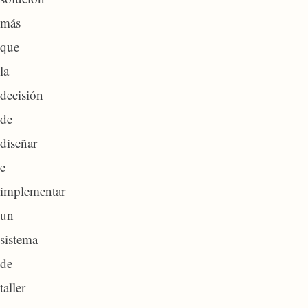
más
que
la
decisión
de
diseñar
e
implementar
un
sistema
de
taller