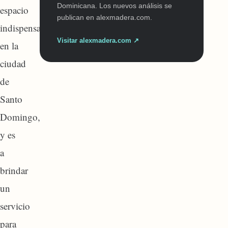
Dominicana. Los nuevos análisis se
espacio
publican en alexmadera.com.
indispensable
Visitar alexmadera.com ↗
en la
ciudad
de
Santo
Domingo,
y es
a
brindar
un
servicio
para