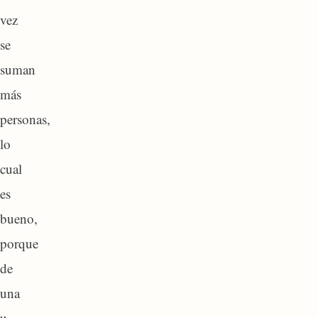
vez
se
suman
más
personas,
lo
cual
es
bueno,
porque
de
una
u