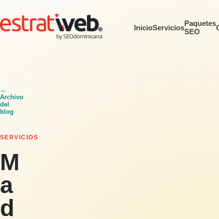
Paquetes
Inicio
Servicios
SEO
←
Archivo
del
blog
SERVICIOS
M
a
d