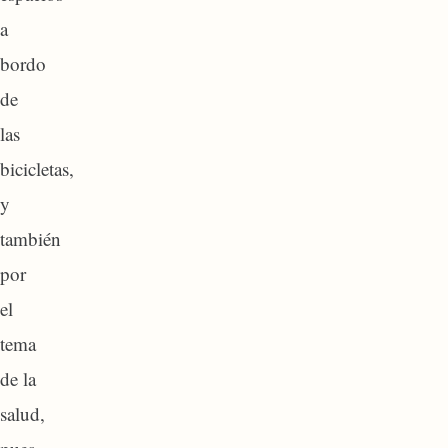
a
bordo
de
las
bicicletas,
y
también
por
el
tema
de la
salud,