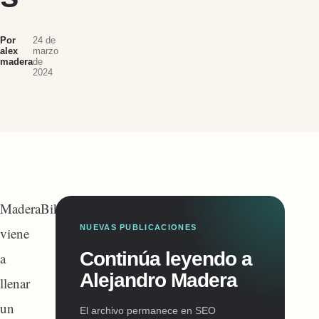
Por
24 de
alex
marzo
madera
de
2024
MaderaBike
NUEVAS PUBLICACIONES
viene
Continúa leyendo a
a
Alejandro Madera
llenar
un
El archivo permanece en SEO