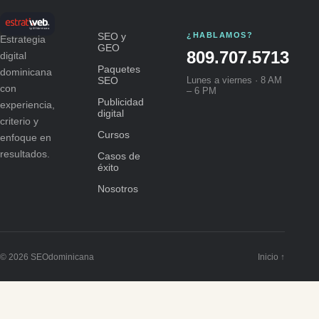
SEO y
¿HABLAMOS?
Estrategia
GEO
809.707.5713
digital
Paquetes
dominicana
SEO
Lunes a viernes · 8 AM
con
– 6 PM
Publicidad
experiencia,
digital
criterio y
Cursos
enfoque en
resultados.
Casos de
éxito
Nosotros
© 2026 SEOdominicana
Inicio ↑