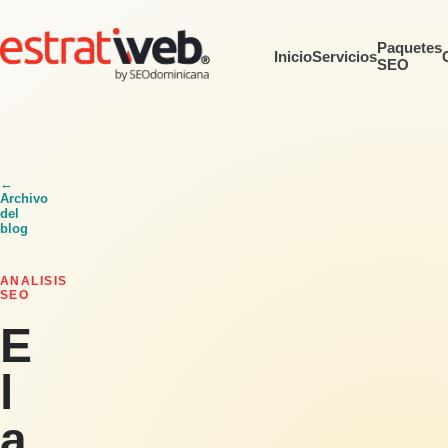
Paquetes
Inicio
Servicios
SEO
←
Archivo
del
blog
ANALISIS
SEO
E
l
a