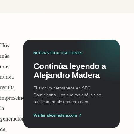
Hoy
NUEVAS PUBLICACIONES
más
Continúa leyendo a
que
Alejandro Madera
nunca
resulta
El archivo permanece en SEO
Dominicana. Los nuevos análisis se
imprescindible
publican en alexmadera.com.
la
Visitar alexmadera.com ↗
generación
de