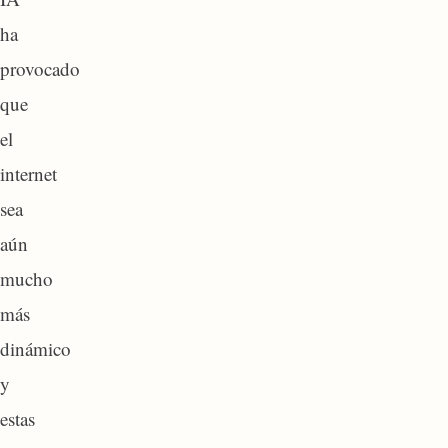
ha
provocado
que
el
internet
sea
aún
mucho
más
dinámico
y
estas