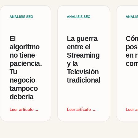
ANALISIS SEO
ANALISIS SEO
ANALIS
El
La guerra
Cóm
algoritmo
entre el
pos
no tiene
Streaming
en r
paciencia.
y la
com
Tu
Televisión
negocio
tradicional
tampoco
debería
Leer artículo →
Leer artículo →
Leer a