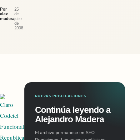
Por
25
alex
de
madera
julio
de
2008
NUEVAS PUBLICACIONES
Continúa leyendo a
Alejandro Madera
El archivo permanece en SEO
Dominicana. Los nuevos análisis se