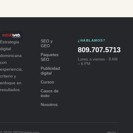
SEO y
¿HABLAMOS?
Estrategia
GEO
809.707.5713
digital
Paquetes
dominicana
SEO
Lunes a viernes · 8 AM
con
– 6 PM
Publicidad
experiencia,
digital
criterio y
Cursos
enfoque en
resultados.
Casos de
éxito
Nosotros
© 2026 SEOdominicana
Inicio ↑