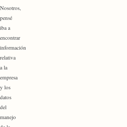
Nosotros,
pensé
iba a
encontrar
información
relativa
a la
empresa
y los
datos
del
manejo
de la