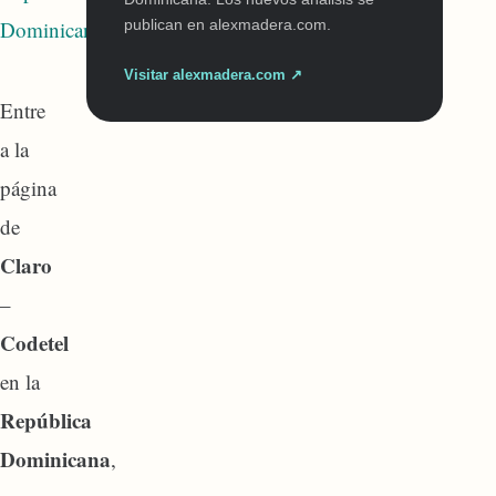
publican en alexmadera.com.
Visitar alexmadera.com ↗
Entre
a la
página
de
Claro
–
Codetel
en la
República
Dominicana
,