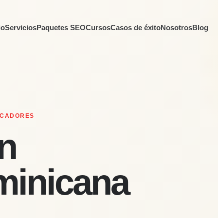
io
Servicios
Paquetes SEO
Cursos
Casos de éxito
Nosotros
Blog
USCADORES
n
minicana