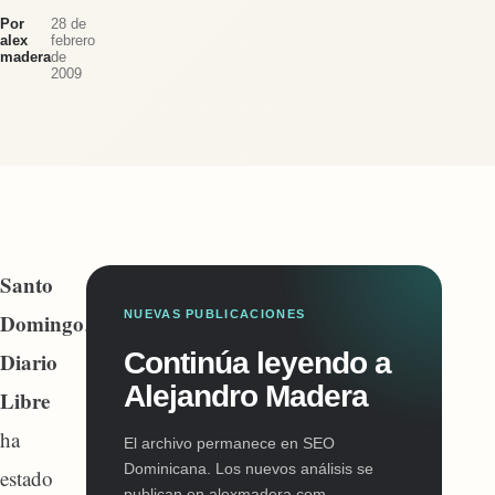
Por
28 de
alex
febrero
madera
de
2009
Santo
NUEVAS PUBLICACIONES
Domingo
.-
Continúa leyendo a
Diario
Alejandro Madera
Libre
ha
El archivo permanece en SEO
Dominicana. Los nuevos análisis se
estado
publican en alexmadera.com.