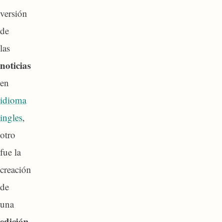
versión
de
las
noticias
en
idioma
ingles
,
otro
fue la
creación
de
una
edición