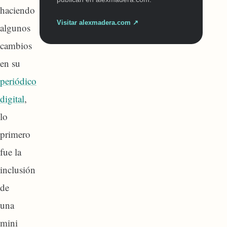
haciendo
Visitar alexmadera.com ↗
algunos
cambios
en su
periódico
digital
,
lo
primero
fue la
inclusión
de
una
mini