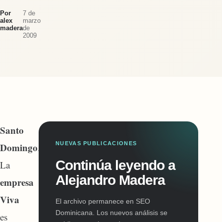
Por
7 de
alex
marzo
madera
de
2009
Santo
NUEVAS PUBLICACIONES
Domingo
.-
Continúa leyendo a
La
Alejandro Madera
empresa
Viva
El archivo permanece en SEO
Dominicana. Los nuevos análisis se
es