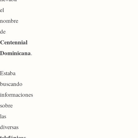
el
nombre
de
Centennial
Dominicana
.
Estaba
buscando
informaciones
sobre
las
diversas
telefónicas