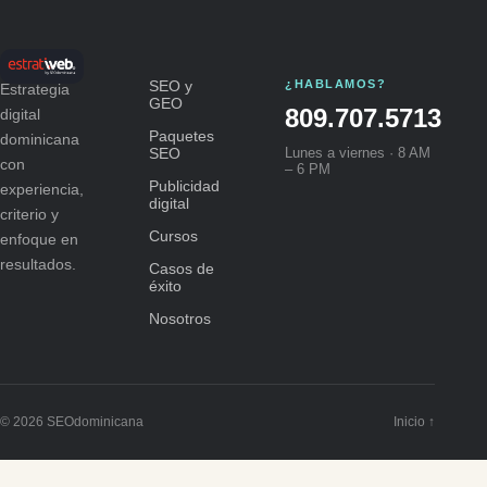
SEO y
¿HABLAMOS?
Estrategia
GEO
809.707.5713
digital
Paquetes
dominicana
SEO
Lunes a viernes · 8 AM
con
– 6 PM
Publicidad
experiencia,
digital
criterio y
Cursos
enfoque en
resultados.
Casos de
éxito
Nosotros
© 2026 SEOdominicana
Inicio ↑