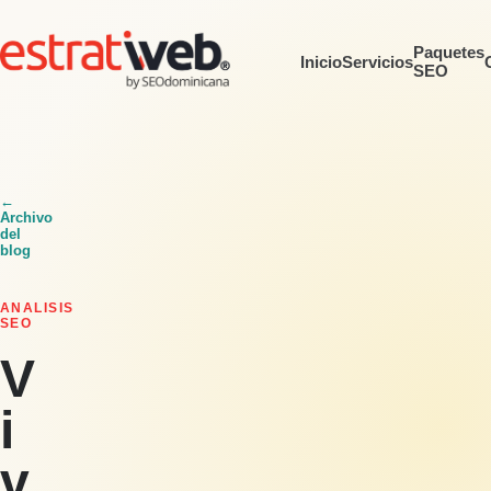
Paquetes
Inicio
Servicios
SEO
←
Archivo
del
blog
ANALISIS
SEO
V
i
v