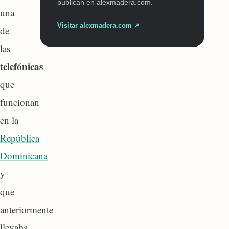
publican en alexmadera.com.
una
Visitar alexmadera.com ↗
de
las
telefónicas
que
funcionan
en la
República
Dominicana
y
que
anteriormente
llevaba