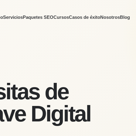
io
Servicios
Paquetes SEO
Cursos
Casos de éxito
Nosotros
Blog
sitas de
ave Digital