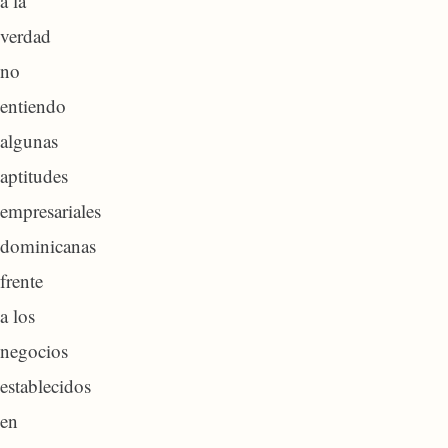
a la
verdad
no
entiendo
algunas
aptitudes
empresariales
dominicanas
frente
a los
negocios
establecidos
en