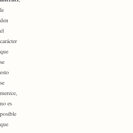
le
den
el
carácter
que
se
esto
se
merece,
no es
posible
que