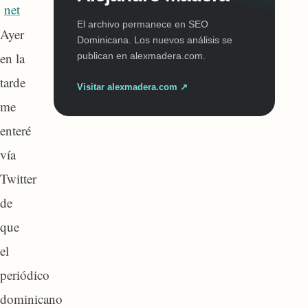
El archivo permanece en SEO
Ayer
Dominicana. Los nuevos análisis se
en la
publican en alexmadera.com.
tarde
Visitar alexmadera.com ↗
me
enteré
vía
Twitter
de
que
el
periódico
dominicano