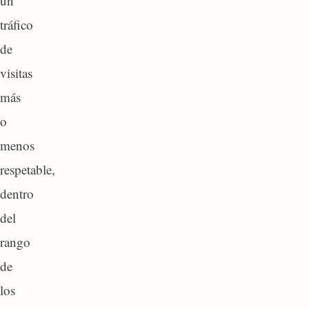
un
tráfico
de
visitas
más
o
menos
respetable,
dentro
del
rango
de
los