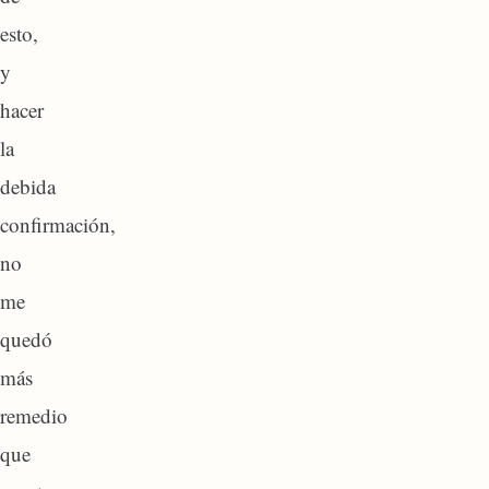
esto,
y
hacer
la
debida
confirmación,
no
me
quedó
más
remedio
que