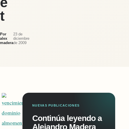
e
t
Por
23 de
alex
diciembre
madera
de 2009
NUEVAS PUBLICACIONES
Continúa leyendo a
Alejandro Madera