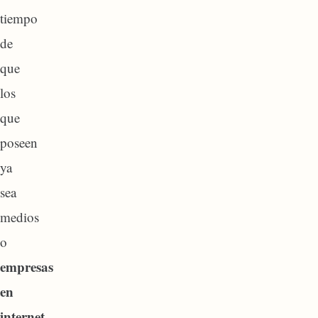
tiempo
de
que
los
que
poseen
ya
sea
medios
o
empresas
en
internet
,