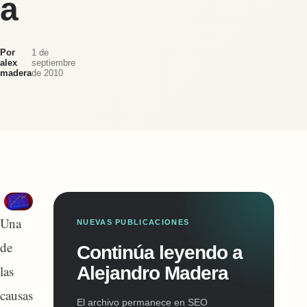
a
Por
1 de
alex
septiembre
madera
de 2010
Una
NUEVAS PUBLICACIONES
de
Continúa leyendo a
Alejandro Madera
las
causas
El archivo permanece en SEO