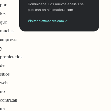
por
Dominicana. Los nuevos análisis se
publican en alexmadera.com.
los
que
Visitar alexmadera.com ↗
muchas
empresas
y
propietarios
de
sitios
web
no
contratan
un