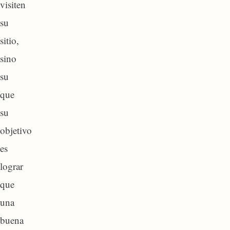
visiten
su
sitio,
sino
su
que
su
objetivo
es
lograr
que
una
buena