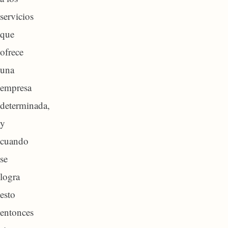
servicios
que
ofrece
una
empresa
determinada,
y
cuando
se
logra
esto
entonces