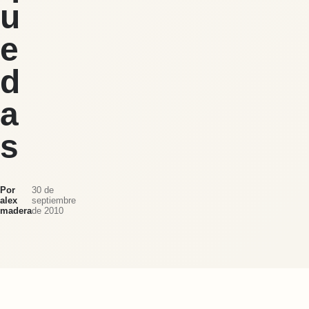
u
e
d
a
s
Por
30 de
alex
septiembre
madera
de 2010