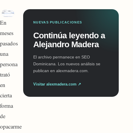
En
NUEVAS PUBLICACIONES
meses
Continúa leyendo a
pasados
Alejandro Madera
una
El archivo permanece en SEO
persona
Dominicana. Los nuevos análisis se
publican en alexmadera.com.
trató
en
Visitar alexmadera.com ↗
cierta
forma
de
opacarme