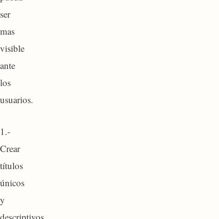
ser
mas
visible
ante
los
usuarios.
1.-
Crear
títulos
únicos
y
descriptivos