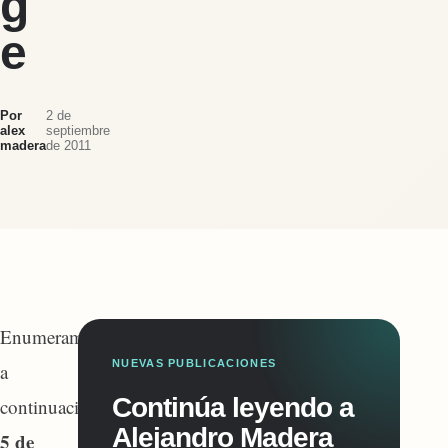
g
e
Por
2 de
alex
septiembre
madera
de 2011
Enumeramos
NUEVAS PUBLICACIONES
a
Continúa leyendo a
continuación
Alejandro Madera
5 de