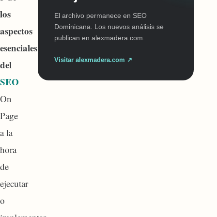
los
El archivo permanece en SEO
Dominicana. Los nuevos análisis se
aspectos
publican en alexmadera.com.
esenciales
Visitar alexmadera.com ↗
del
SEO
On
Page
a la
hora
de
ejecutar
o