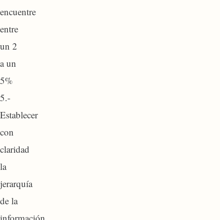
encuentre
entre
un 2
a un
5%
5.-
Establecer
con
claridad
la
jerarquía
de la
información.