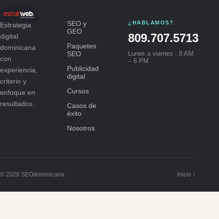
SEO y
¿HABLAMOS?
Estrategia
GEO
809.707.5713
digital
Paquetes
dominicana
SEO
Lunes a viernes · 8 AM
con
– 6 PM
Publicidad
experiencia,
digital
criterio y
Cursos
enfoque en
resultados.
Casos de
éxito
Nosotros
© 2026 SEOdominicana
Inicio ↑