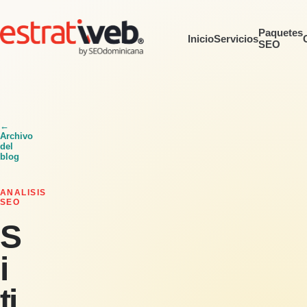
Paquetes
Inicio
Servicios
SEO
←
Archivo
del
blog
ANALISIS
SEO
S
i
ti