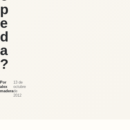
p
e
d
a
?
Por
13 de
alex
octubre
madera
de
2012