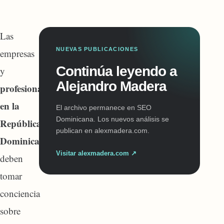
Las
NUEVAS PUBLICACIONES
empresas
Continúa leyendo a
y
Alejandro Madera
profesionales
en la
El archivo permanece en SEO
Dominicana. Los nuevos análisis se
República
publican en alexmadera.com.
Dominicana
Visitar alexmadera.com ↗
deben
tomar
conciencia
sobre