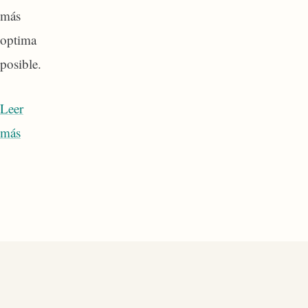
más
optima
posible.
Leer
más