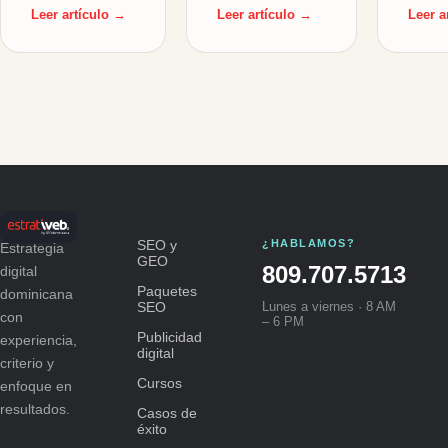
Leer artículo →
Leer artículo →
Leer a
SEO y
¿HABLAMOS?
Estrategia
GEO
809.707.5713
digital
Paquetes
dominicana
SEO
Lunes a viernes · 8 AM
con
– 6 PM
Publicidad
experiencia,
digital
criterio y
Cursos
enfoque en
resultados.
Casos de
éxito