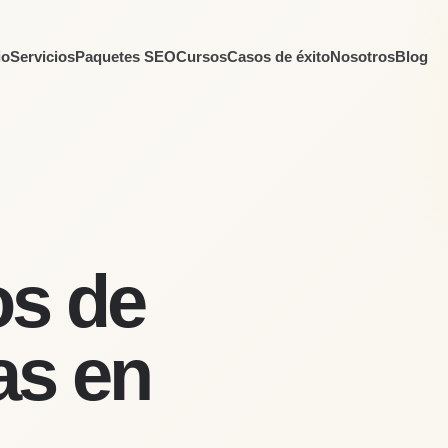
io
Servicios
Paquetes SEO
Cursos
Casos de éxito
Nosotros
Blog
os de
as en