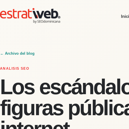
Inic
← Archivo del blog
ANALISIS SEO
Los escándal
figuras públic
internet