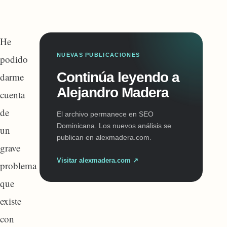
He
NUEVAS PUBLICACIONES
podido
Continúa leyendo a
darme
Alejandro Madera
cuenta
de
El archivo permanece en SEO
Dominicana. Los nuevos análisis se
un
publican en alexmadera.com.
grave
Visitar alexmadera.com ↗
problema
que
existe
con