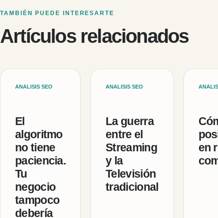
TAMBIÉN PUEDE INTERESARTE
Artículos relacionados
ANALISIS SEO
ANALISIS SEO
ANALIS
El
La guerra
Cóm
algoritmo
entre el
pos
no tiene
Streaming
en r
paciencia.
y la
com
Tu
Televisión
negocio
tradicional
tampoco
debería