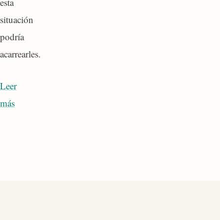
esta
situación
podría
acarrearles.
Leer
más