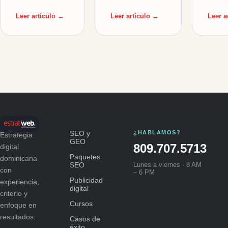
Leer artículo →
Leer artículo →
Leer a
SEO y
¿HABLAMOS?
Estrategia
GEO
809.707.5713
digital
Paquetes
dominicana
SEO
Lunes a viernes · 8 AM
con
– 6 PM
Publicidad
experiencia,
digital
criterio y
Cursos
enfoque en
resultados.
Casos de
éxito