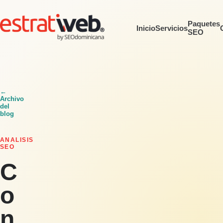
Paquetes
Inicio
Servicios
SEO
←
Archivo
del
blog
ANALISIS
SEO
C
o
n