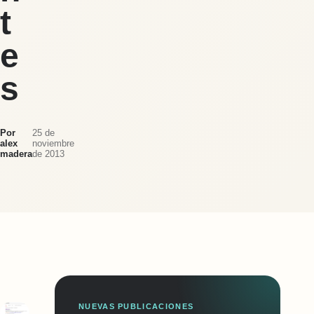
t
e
s
Por
25 de
alex
noviembre
madera
de 2013
NUEVAS PUBLICACIONES