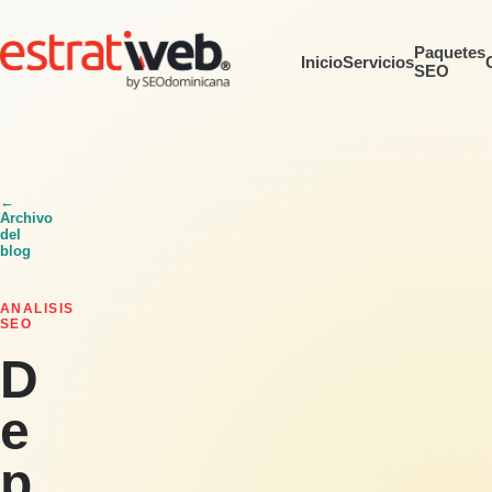
Paquetes
Inicio
Servicios
SEO
←
Archivo
del
blog
ANALISIS
SEO
D
e
p