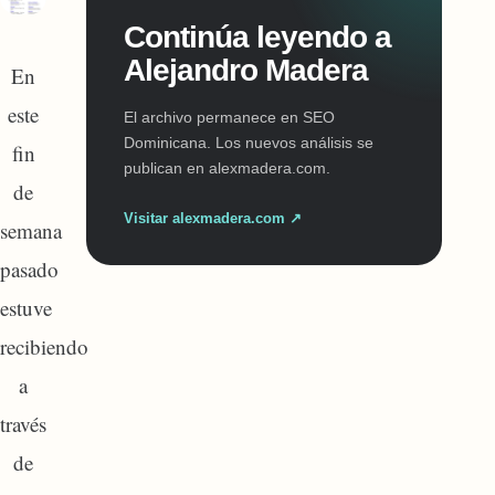
Continúa leyendo a
Alejandro Madera
En
este
El archivo permanece en SEO
Dominicana. Los nuevos análisis se
fin
publican en alexmadera.com.
de
Visitar alexmadera.com ↗
semana
pasado
estuve
recibiendo
a
través
de