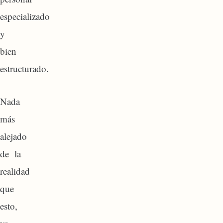
especializado
y
bien
estructurado.
Nada
más
alejado
de la
realidad
que
esto,