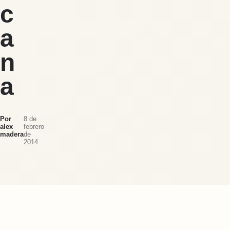
c
a
n
a
Por
8 de
alex
febrero
madera
de
2014